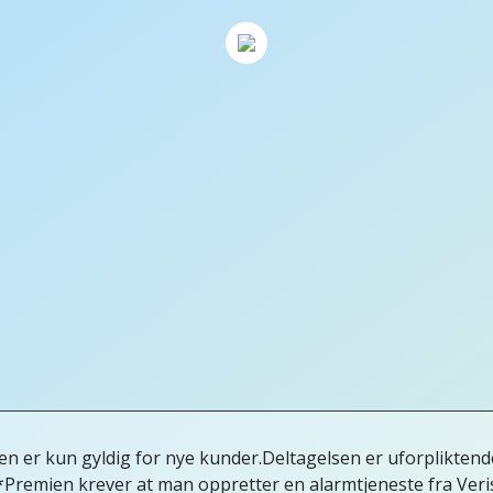
n er kun gyldig for nye kunder.Deltagelsen er uforpliktend
*Premien krever at man oppretter en alarmtjeneste fra Veri