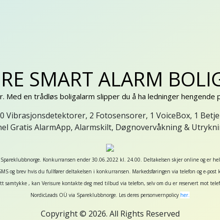
URE SMART ALARM BOLI
. Med en trådløs boligalarm slipper du å ha ledninger hengende 
0 Vibrasjonsdetektorer, 2 Fotosensorer, 1 VoiceBox, 1 Betje
el Gratis AlarmApp, Alarmskilt, Døgnovervåkning & Utrykni
Spareklubbnorge. Konkurransen ender 30.06.2022 kl. 24.00. Deltakelsen skjer online og er helt gr
 SMS og brev hvis du fullfører deltakelsen i konkurransen. Markedsføringen via telefon og e-post
itt samtykke , kan Verisure kontakte deg med tilbud via telefon, selv om du er reservert mot tel
NordicLeads OÜ via Spareklubbnorge. Les deres personvernpolicy
her.
Copyright © 2026. All Rights Reserved