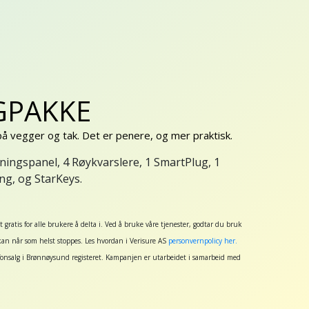
GPAKKE
på vegger og tak. Det er penere, og mer praktisk.
ningspanel, 4 Røykvarslere, 1 SmartPlug, 1
ng, og StarKeys.
atis for alle brukere å delta i. Ved å bruke våre tjenester, godtar du bruk
 kan når som helst stoppes. Les hvordan i Verisure AS
personvernpolicy her.
efonsalg i Brønnøysund registeret. Kampanjen er utarbeidet i samarbeid med