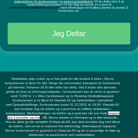
betingelsene for konkurransen
og
personvernerklæring.
Vil du delta uten å gi
markedsføringssamtykke? Vi ber deg da sende en e-post til
konkurrere@spareklubbnorge.com
, med informasjon om hvilken premie du ønsker å
konkurrere om.
Jeg Deltar
Deltakelsen skjer online og er helt gratis for alle brukere å delta i. Denne
konkurransen er åpen for alle i Norge der annonsøren arrangerer en konkurranse
på internett. Personer 18 år eller eldre kan delta. Ved å bruke våre tjenester,
godtar du bruk av informasjonskapsler. I konkurransen kan du vinne et gavekort
verdi 5.000 kr, 1 x Silva Candrestaver og 1x Rossmax blodtrykksapparat.
Konkurransen er et tilbud fra Vitaelab AS og markedsføres i samarbeid
med
SpareklubbNorge.
Konkurransen ender 31.12.2022, kl. 24.00. Vitaelab AS
kan kontakte deg via telefon og e-post hvis du fullfører deltakelsen i
konkurransen. Markedsføringen via telefon og e-post kan når som helst
stoppes
ved å kontakte oss her
. NB: Denne teksten er informativ og er ikke bindende.
Hvis du aktivt gir ditt samtykke til VitaeLab AS, kan dere kontakte deg med tilbud
via telefon, selv om du er reservert mot telefonsalg i Brønnøysund registeret.
Denne konkurransen er garantert av VitaeLab AS og de er ansvarlige for kjøp og
distribusjon av gavekortene som markedsføres.